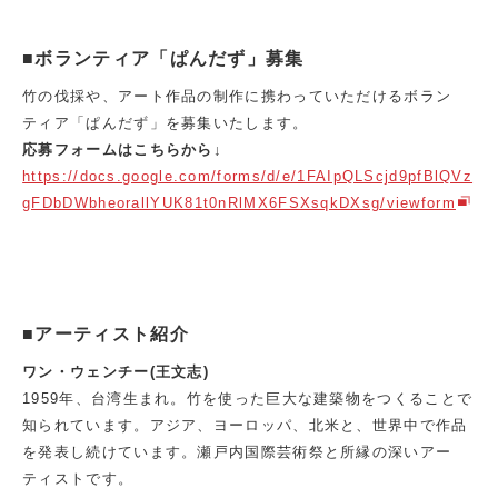
■ボランティア「ぱんだず」募集
竹の伐採や、アート作品の制作に携わっていただけるボラン
ティア「ぱんだず」を募集いたします。
応募フォームはこちらから↓
https://docs.google.com/forms/d/e/1FAIpQLScjd9pfBlQVz
gFDbDWbheorallYUK81t0nRlMX6FSXsqkDXsg/viewform
■アーティスト紹介
ワン・ウェンチー(王文志)
1959年、台湾生まれ。竹を使った巨大な建築物をつくることで
知られています。アジア、ヨーロッパ、北米と、世界中で作品
を発表し続けています。瀬戸内国際芸術祭と所縁の深いアー
ティストです。