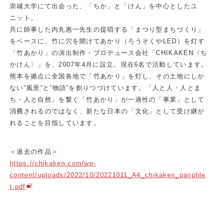
崇城大学にて出会った、「ちか」と「けん」を中心としたユ
ニット。
共に師事した内丸惠一先生の提唱する「まつり型まちづくり」
をベースに、竹に穴を開けてあかり（ろうそくやLED）を灯す
「竹あかり」の演出制作・プロデュース会社「CHIKAKEN〈ち
かけん〉」を、2007年4月に設立。現在6名で活動しています。
熊本を拠点に全国各地で「竹あかり」を灯し、その土地にしか
ない“風景”と“物語”を創りつづけています。「人と人・人とま
ち・人と自然」を繋ぐ「竹あかり」が一過性の「事業」として
消費されるのではなく、新たな日本の「文化」として受け継が
れることを目指しています。
＜過去の作品＞
https://chikaken.com/wp-
content/uploads/2022/10/20221011_A4_chikaken_panphle
t.pdf