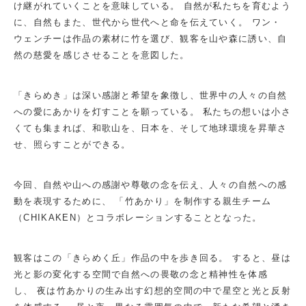
け継がれていくことを意味している。 自然が私たちを育むよう
に、自然もまた、世代から世代へと命を伝えていく。 ワン・
ウェンチーは作品の素材に竹を選び、観客を山や森に誘い、自
然の慈愛を感じさせることを意図した。
「きらめき」は深い感謝と希望を象徴し、世界中の人々の自然
への愛にあかりを灯すことを願っている。 私たちの想いは小さ
くても集まれば、和歌山を、日本を、そして地球環境を昇華さ
せ、照らすことができる。
今回、自然や山への感謝や尊敬の念を伝え、人々の自然への感
動を表現するために、 「竹あかり」を制作する親生チーム
（CHIKAKEN）とコラボレーションすることとなった。
観客はこの「きらめく丘」作品の中を歩き回る。 すると、昼は
光と影の変化する空間で自然への畏敬の念と精神性を体感
し、 夜は竹あかりの生み出す幻想的空間の中で星空と光と反射