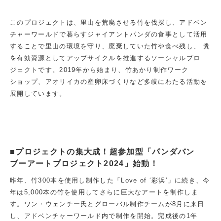
このプロジェクトは、里山を荒廃させる竹を伐採し、アドベン
チャーワールドで暮らすジャイアントパンダの食事として活用
することで里山の環境を守り、廃棄していた竹や食べ残し、 糞
を有効資源としてアップサイクルを推進するソーシャルプロ
ジェクトです。2019年から始まり、竹あかり制作ワーク
ショップ、アオリイカの産卵床づくりなど多岐にわたる活動を
展開しています。
■プロジェクトの集大成！超参加型「パンダバン
ブーアートプロジェクト2024」始動！
昨年、竹300本を使用し制作した「Love of ‘彩浜’」に続き、今
年は5,000本の竹を使用してさらに巨大なアートを制作しま
す。ワン・ウェンチー氏とグローバル制作チームが8月に来日
し、アドベンチャーワールド内で制作を開始。完成後の1年