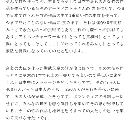
そんな竹を使って今、世界でもそして日本で最も大きな竹の作
品を作っている台湾のアーティスト王さんの 力を借りて、今ま
で日本で作られた竹の作品の中で1番多い竹の本数を使って、
今まで見たことのない作品に 挑みます。それは僕が20年間積
み上げてきたものへの挑戦でもあり、竹の可能性への挑戦でも
あり、アドベンチャーワールドにとっても岸和田にとっても白
浜にとっても、そしてここに関わってくれるみんなにとっても
素敵な挑戦になっていくのだと思います。
奈良の大仏を作った聖武天皇の話が僕は好きで、あの大仏を作
るときに草木の1本でも土の一握りでも良いので手伝いに来て
くれと日本中にメッセージを発したそうです。 その当時人口
400万人だった日本人のうち、 250万人がそれを手伝いに来
て、あの大仏が完成したそうです。ボランティアの強制は一切
せずに、みんなの世界を想う気持ちを集めてその形が完成して
いる。今回の竹の作品も地球を思うすべての人たちの思いを集
めて完成させたいです。