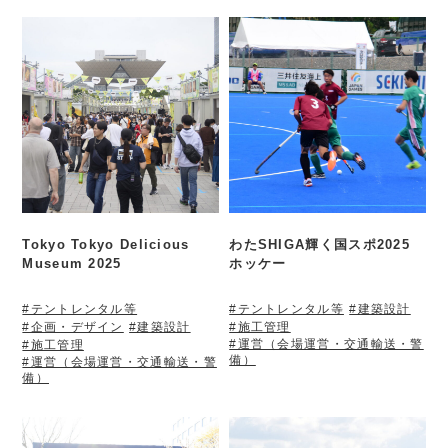
Tokyo Tokyo Delicious
わたSHIGA輝く国スポ2025
Museum 2025
ホッケー
#テントレンタル等
#テントレンタル等
#建築設計
#企画・デザイン
#建築設計
#施工管理
#運営（会場運営・交通輸送・警
#施工管理
備）
#運営（会場運営・交通輸送・警
備）