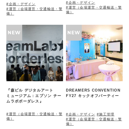
#企画・デザイン
#企画・デザイン
#運営（会場運営・交通輸送・警
#運営（会場運営・交通輸送・警
備）
備）
『森ビル デジタルアート
DREAMERS CONVENTION
ミュージアム：エプソン チー
FY27 キックオフパーティー
ムラボボーダレス』
#運営（会場運営・交通輸送・警
#企画・デザイン
#施工管理
備）
#運営（会場運営・交通輸送・警
備）