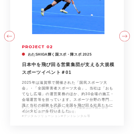
PROJECT 02
わたSHIGA輝く国スポ・障スポ 2025
日本中を飛び回る営業集団が支える大規模
スポーツイベント＃01
万
2025年は滋賀県で開催された「国民スポーツ大
会」・「全国障害者スポーツ大会」。当社は「おも
てなし広場」の運営業務のほか、約30会場の施工・
会場運営等を担っています。スポーツ分野の専門知
識と当社の経験を武器に全国を飛び回る社員たちに
#コンサルティング
#企画・デザイン
#建築設計
#施工管理
インタビューを行いました。
#運営（会場運営・交通輸送・警備）
#デジタルソリューション
#テントレンタル等