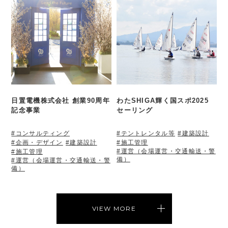
日置電機株式会社 創業90周年
わたSHIGA輝く国スポ2025
記念事業
セーリング
#コンサルティング
#テントレンタル等
#建築設計
#企画・デザイン
#建築設計
#施工管理
#運営（会場運営・交通輸送・警
#施工管理
備）
#運営（会場運営・交通輸送・警
備）
VIEW MORE