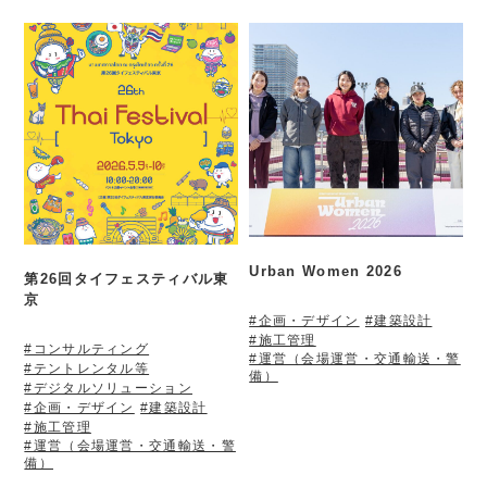
Urban Women 2026
第26回タイフェスティバル東
京
#企画・デザイン
#建築設計
#施工管理
#コンサルティング
#運営（会場運営・交通輸送・警
#テントレンタル等
備）
#デジタルソリューション
#企画・デザイン
#建築設計
#施工管理
#運営（会場運営・交通輸送・警
備）