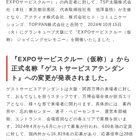
EXPOサービスクルー）』の内定者に対して、TSP太陽株式会
社（本社：東京都目黒区、代表取締役社長 池澤嘉悟）が主催
となり、アクティオ株式会社、株式会社ヒト・コミュニケー
ションズ、TOPPAN株式会社と合同で、2024年10月15日
（火）にグランキューブ大阪にて『EXPOサービスクルー（仮
称） ジョイニングセレモニー』を開催いたしました 。
『EXPOサービスクルー（仮称）』から
正式名称『ゲストサービスアテンダン
ト』への変更が発表されました。
ゲストサービスアテンダントは大阪・関西万博の来場者に対し
て、おもてなしを担うスタッフです。万博会場全体が担当エリ
アとなり、様々な形で来場者に関わります。具体的には、案内
所や、忘れ物センター、迷子・ベビーセンター、運営本部補
助、エントランス、会場巡回などの各エリアで業務を担いま
す。2024年4月から6月にかけて募集が行われ、600名強の定員
に対して、国内外から16,828名の応募があり、応募倍率は28倍