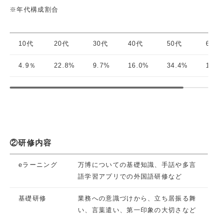
※年代構成割合
10代
20代
30代
40代
50代
60
4.9％
22.8%
9.7%
16.0%
34.4%
12
②研修内容
eラーニング
万博についての基礎知識、手話や多言
語学習アプリでの外国語研修など
基礎研修
業務への意識づけから、立ち居振る舞
い、言葉遣い、第一印象の大切さなど