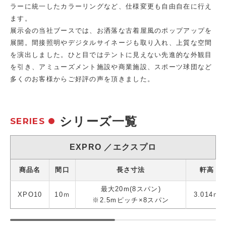
ラーに統一したカラーリングなど、仕様変更も自由自在に行え
ます。
展示会の当社ブースでは、お洒落な古着屋風のポップアップを
展開。間接照明やデジタルサイネージも取り入れ、上質な空間
を演出しました。ひと目ではテントに見えない先進的な外観目
を引き、アミューズメント施設や商業施設、スポーツ球団など
多くのお客様からご好評の声を頂きました。
シリーズ一覧
SERIES
EXPRO ／エクスプロ
商品名
間口
長さ寸法
軒高
最大20m(8スパン)
XPO10
10ｍ
3.014ｍ
※2.5mピッチ×8スパン