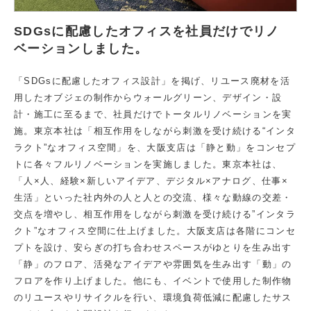
SDGsに配慮したオフィスを社員だけでリノ
ベーションしました。
「SDGsに配慮したオフィス設計」を掲げ、リユース廃材を活
用したオブジェの制作からウォールグリーン、デザイン・設
計・施工に至るまで、社員だけでトータルリノベーションを実
施。東京本社は「相互作用をしながら刺激を受け続ける“インタ
ラクト”なオフィス空間」を、大阪支店は「静と動」をコンセプ
トに各々フルリノベーションを実施しました。東京本社は、
「人×人、経験×新しいアイデア、デジタル×アナログ、仕事×
生活」といった社内外の人と人との交流、様々な動線の交差・
交点を増やし、相互作用をしながら刺激を受け続ける”インタラ
クト”なオフィス空間に仕上げました。大阪支店は各階にコンセ
プトを設け、安らぎの打ち合わせスペースがゆとりを生み出す
「静」のフロア、活発なアイデアや雰囲気を生み出す「動」の
フロアを作り上げました。他にも、イベントで使用した制作物
のリユースやリサイクルを行い、環境負荷低減に配慮したサス