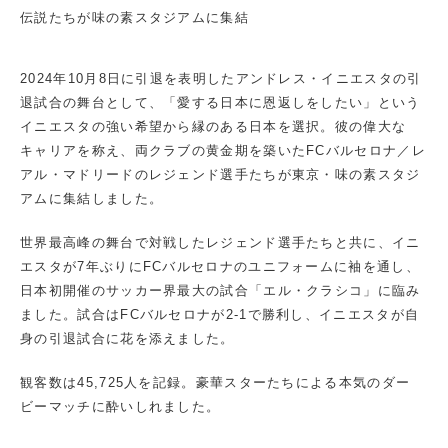
伝説たちが味の素スタジアムに集結
2024年10月8日に引退を表明したアンドレス・イニエスタの引
退試合の舞台として、「愛する日本に恩返しをしたい」という
イニエスタの強い希望から縁のある日本を選択。彼の偉大な
キャリアを称え、両クラブの黄金期を築いたFCバルセロナ／レ
アル・マドリードのレジェンド選手たちが東京・味の素スタジ
アムに集結しました。
世界最高峰の舞台で対戦したレジェンド選手たちと共に、イニ
エスタが7年ぶりにFCバルセロナのユニフォームに袖を通し、
日本初開催のサッカー界最大の試合「エル・クラシコ」に臨み
ました。試合はFCバルセロナが2‐1で勝利し、イニエスタが自
身の引退試合に花を添えました。
観客数は45,725人を記録。豪華スターたちによる本気のダー
ビーマッチに酔いしれました。