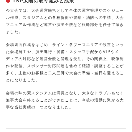
TSP太陽の取り組みと成果
今大会では、大会運営統括として全体の運営管理やスケジュー
ル作成、スタジアムとの各種折衝や警察・消防への申請、大会
マニュアル作成など運営や演出全般など根幹部分を任せて頂き
ました。
会場図面作成をはじめ、サイン・各ブースエリアの設置といっ
た会場施工や、演出進行・警備・スタッフ手配からVIPやメ
ディアの対応など運営全般と管理を受注。その関係上、映像制
作や配信、スポンサー対応関連も含めて確認・調整することが
多く、主催のお客様と二人三脚で大会の準備～当日を迎えるこ
とになりました。
会場の味の素スタジアムは満員となり、大きなトラブルもなく
無事大会を終えることができたことは、今後の活動に繋がる大
事な当社実績の一つとなりました。