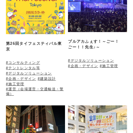
ブルアカふぇす！～ごー！
第26回タイフェスティバル東
ごー！！先生♪～
京
#デジタルソリューション
#コンサルティング
#企画・デザイン
#施工管理
#テントレンタル等
#デジタルソリューション
#企画・デザイン
#建築設計
#施工管理
#運営（会場運営・交通輸送・警
備）