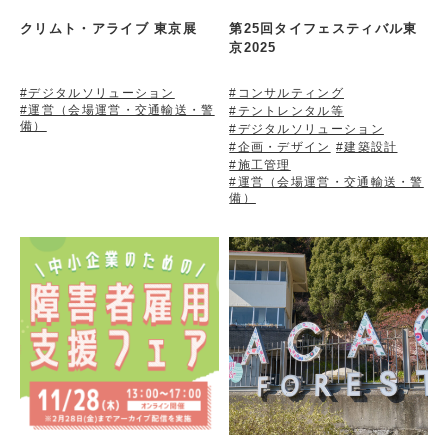
クリムト・アライブ 東京展
第25回タイフェスティバル東
京2025
#デジタルソリューション
#コンサルティング
#運営（会場運営・交通輸送・警
#テントレンタル等
備）
#デジタルソリューション
#企画・デザイン
#建築設計
#施工管理
#運営（会場運営・交通輸送・警
備）