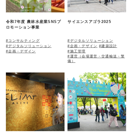
令和7年度 農林水産業SNSプ
サイエンスアゴラ2025
ロモーション事業
#コンサルティング
#デジタルソリューション
#デジタルソリューション
#企画・デザイン
#建築設計
#企画・デザイン
#施工管理
#運営（会場運営・交通輸送・警
備）