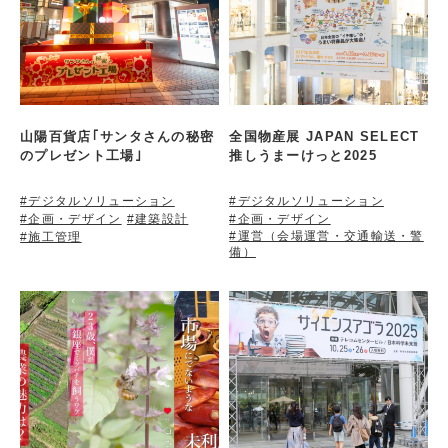
山陽百貨店｢サンタさんの秘密
全国物産展 JAPAN SELECT
のプレゼント工場｣
推しうまーけっと2025
#デジタルソリューション
#デジタルソリューション
#企画・デザイン
#建築設計
#企画・デザイン
#運営（会場運営・交通輸送・警
#施工管理
備）