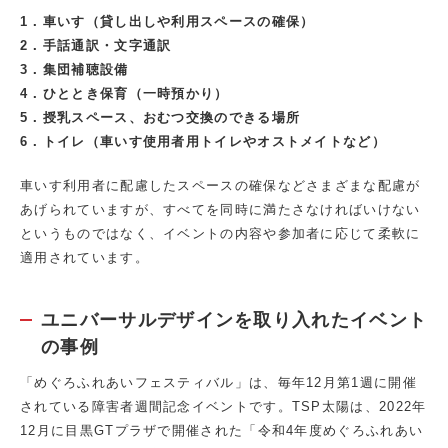
1．車いす（貸し出しや利用スペースの確保）
2．手話通訳・文字通訳
3．集団補聴設備
4．ひととき保育（一時預かり）
5．授乳スペース、おむつ交換のできる場所
6．トイレ（車いす使用者用トイレやオストメイトなど）
車いす利用者に配慮したスペースの確保などさまざまな配慮が
あげられていますが、すべてを同時に満たさなければいけない
というものではなく、イベントの内容や参加者に応じて柔軟に
適用されています。
ユニバーサルデザインを取り入れたイベント
の事例
「めぐろふれあいフェスティバル」は、毎年12月第1週に開催
されている障害者週間記念イベントです。TSP太陽は、2022年
12月に目黒GTプラザで開催された「令和4年度めぐろふれあい