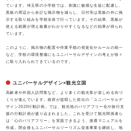
ています。埼玉県の小学校では、刺激に敏感な生徒に配慮し、
黒板の周辺から余計な掲示物を減らし、日付等は黒板の外に掲
示する取り組みを学校全体で行っています。その結果、黒板が
使える範囲が増え板書がわかりやすくなるなどの効果が得られ
ています。
このように、掲示物の配置や作業手順の視覚化やルールの統一
など、学校の環境整備にもユニバーサルデザインの考えが徐々
に取り入れられてきているのです。
ユニバーサルデザイン×観光立国
高齢者や外国人訪問客など、より多くの観光客が楽しめる街づ
くりが進んでいます。政府が提唱した前出の「ユニバーサルデ
ザイン2020行動計画」では、観光地のバリアフリー化や旅行支
援の行動計画が盛り込まれました。これを受けて観光関係者ら
は「心のバリアフリー」を実践できるよう、接遇マニュアルを
作成。閉会後もユニバーサルツーリズム促進事業を継続し、地