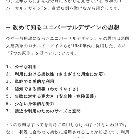
つ、近年さらに多彩な分野に広がりを見せている“令和のユニ
バーサルデザイン”を、身近な例を挙げながら紹介します。
改めて知るユニバーサルデザインの思想
今や一般用語になったユニバーサルデザイン。その思想は米国
人建築家のロナルド・メイスらが1980年代に提唱した、次の
「7つの原則」を基本としています。
1． 公平な利用
2． 利用における柔軟性（さまざまな用途に対応）
3． 単純で直感的な利用
4． 認知できる情報（わかりやすさ）
5． 失敗に対する寛大さ（安全性・危険回避）
6． 少ない身体的な努力
7． 接近や利用のためのサイズと空間
7つの原則はすべてを同時に適用しなければいけないわけでは
なく、状況に合わせて柔軟に適用されることが前提です。利用