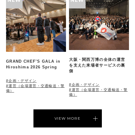
大阪・関西万博の全体の運営
GRAND CHEF’S GALA in
を支えた来場者サービスの裏
Hiroshima 2026 Spring
側
#企画・デザイン
#企画・デザイン
#運営（会場運営・交通輸送・警
#運営（会場運営・交通輸送・警
備）
備）
VIEW MORE