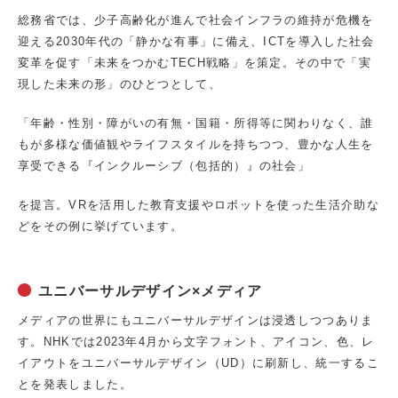
総務省では、少子高齢化が進んで社会インフラの維持が危機を
迎える2030年代の「静かな有事」に備え、ICTを導入した社会
変革を促す「未来をつかむTECH戦略」を策定。その中で「実
現した未来の形」のひとつとして、
「年齢・性別・障がいの有無・国籍・所得等に関わりなく、誰
もが多様な価値観やライフスタイルを持ちつつ、豊かな人生を
享受できる『インクルーシブ（包括的）』の社会」
を提言。VRを活用した教育支援やロボットを使った生活介助な
どをその例に挙げています。
ユニバーサルデザイン×メディア
メディアの世界にもユニバーサルデザインは浸透しつつありま
す。NHKでは2023年4月から文字フォント、アイコン、色、レ
イアウトをユニバーサルデザイン（UD）に刷新し、統一するこ
とを発表しました。