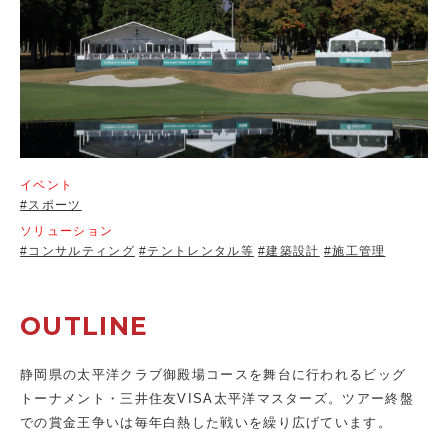
イベント
#スポーツ
ソリューション
#コンサルティング
#テントレンタル等
#建築設計
#施工管理
OUTLINE
静岡県の太平洋クラブ御殿場コースを舞台に行われるビッグ
トーナメント・三井住友VISA太平洋マスターズ。ツアー終盤
での賞金王争いは毎年白熱した戦いを繰り広げています。