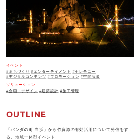
イベント
#まちづくり
#エンターテイメント
#セレモニー
#デジタルコンテンツ
#プロモーション
#空間演出
ソリューション
#企画・デザイン
#建築設計
#施工管理
OUTLINE
「パンダの町 白浜」から竹資源の有効活用について発信をす
る、地域一体型イベント