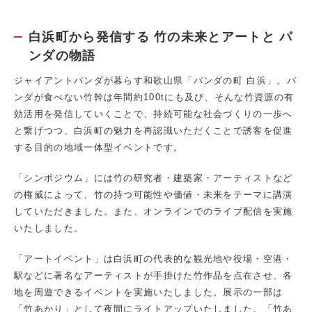
白浜町から発信する 竹の未来とアートと パ
ンダの物語
ジャイアントパンダが暮らす和歌山県「パンダの町 白浜」。パ
ンダが食べない竹幹は年間約100tにも及び、そんな竹資源の有
効活用を発信していくことで、持続可能な社会づくりの一歩へ
と繋げつつ、白浜町の魅力を再認識いただくことで誘客を促進
する目的の地域一体型イベントです。
「シンポジウム」には竹の研究者・建築家・アーティストなど
の権威によって、竹の持つ可能性や価値・未来をテーマに講演
していただきました。また、オンラインでのライブ配信を実施
いたしました。
「アートイベント」は白浜町の代表的な観光地や役場・空港・
駅などに著名なアーティストが手掛けた竹作品を点在させ、各
地を周遊できるイベントを実施いたしました。展示の一部は
「竹あかり」として夜間にライトアップいたしました。「竹あ