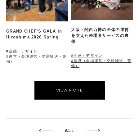
大阪・関西万博の全体の運営
GRAND CHEF’S GALA in
を支えた来場者サービスの裏
Hiroshima 2026 Spring
側
#企画・デザイン
#企画・デザイン
#運営（会場運営・交通輸送・警
#運営（会場運営・交通輸送・警
備）
備）
VIEW MORE
ALL