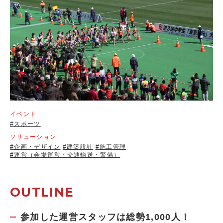
イベント
#スポーツ
ソリューション
#企画・デザイン
#建築設計
#施工管理
#運営（会場運営・交通輸送・警備）
OUTLINE
参加した運営スタッフは総勢1,000人！