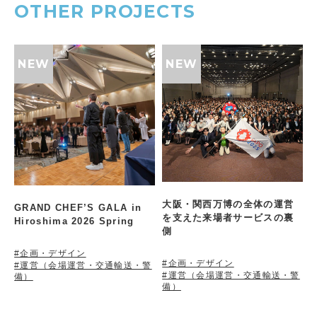
OTHER PROJECTS
大阪・関西万博の全体の運営
GRAND CHEF’S GALA in
を支えた来場者サービスの裏
Hiroshima 2026 Spring
側
#企画・デザイン
#企画・デザイン
#運営（会場運営・交通輸送・警
#運営（会場運営・交通輸送・警
備）
備）