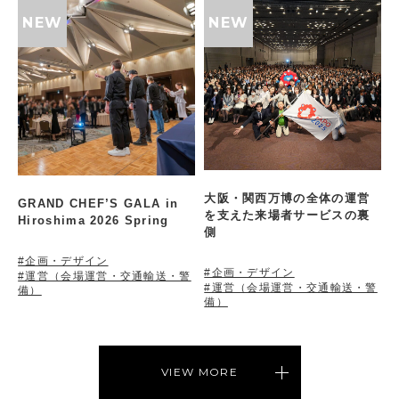
大阪・関西万博の全体の運営
GRAND CHEF’S GALA in
を支えた来場者サービスの裏
Hiroshima 2026 Spring
側
#企画・デザイン
#企画・デザイン
#運営（会場運営・交通輸送・警
#運営（会場運営・交通輸送・警
備）
備）
VIEW MORE