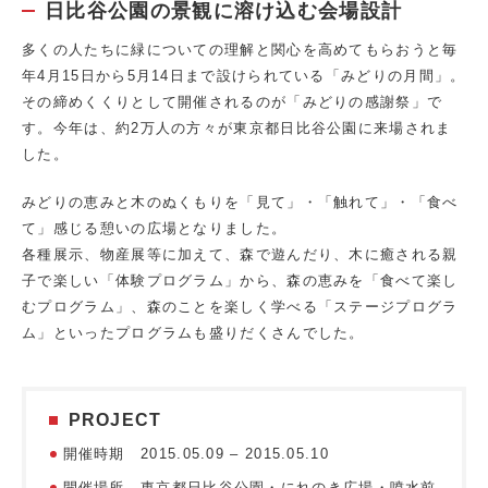
日比谷公園の景観に溶け込む会場設計
多くの人たちに緑についての理解と関心を高めてもらおうと毎
年4月15日から5月14日まで設けられている「みどりの月間」。
その締めくくりとして開催されるのが「みどりの感謝祭」で
す。今年は、約2万人の方々が東京都日比谷公園に来場されま
した。
みどりの恵みと木のぬくもりを「見て」・「触れて」・「食べ
て」感じる憩いの広場となりました。
各種展示、物産展等に加えて、森で遊んだり、木に癒される親
子で楽しい「体験プログラム」から、森の恵みを「食べて楽し
むプログラム」、森のことを楽しく学べる「ステージプログラ
ム」といったプログラムも盛りだくさんでした。
PROJECT
開催時期 2015.05.09 – 2015.05.10
開催場所 東京都日比谷公園・にれのき広場・噴水前