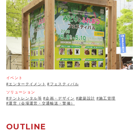
イベント
#エンターテイメント
#フェスティバル
ソリューション
#テントレンタル等
#企画・デザイン
#建築設計
#施工管理
#運営（会場運営・交通輸送・警備）
OUTLINE