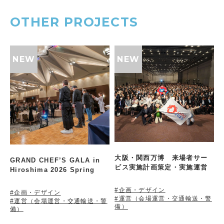
OTHER PROJECTS
大阪・関西万博 来場者サー
GRAND CHEF’S GALA in
ビス実施計画策定・実施運営
Hiroshima 2026 Spring
#企画・デザイン
#企画・デザイン
#運営（会場運営・交通輸送・警
#運営（会場運営・交通輸送・警
備）
備）