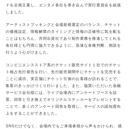
ドを企画立案し、エンタメ各社を巻き込んで実行委員会を組成
しました。
アーティストブッキングと会場規模選定のバランス、チケット
の価格設定、情報解禁のタイミングと情報の正確性に気を配る
ことはもちろん、共同出資社であり制作業務を推進してくれる
各社様とも円滑に協力できるように、迅速な各種判断、相談を
行うよう心がけました。
コンビニエンスストア系のチケット販売サイト１社でのチケッ
ト独占先行発売を行い、先行販売期間中にチケットを完売する
ことに成功。実店舗にチケット引換のお客様が訪れることで、
集客のきっかけづくり行いました。また、協賛いただいた金融
サービス会社様には、ライブ会場内にアンケートブースを設
置。回答と引き換えでオリジナルステッカーをプレゼントする
ことで、多くのアンケート回答を取得し、サービスの認知度向
上をすることができました。
SNSだけでなく、会場内でもご来場者様から声をかけられ、感