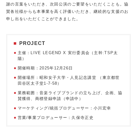
謝の言葉をいただき、次回公演のご要望をいただくことも。協
賛各社様からも本事業を高く評価いただき、継続的な支援のお
申し出をいただくことができました。
PROJECT
主催：LIVE LEGEND X 実⾏委員会（主幹:TSP太
陽）
開催時期：2025年12⽉26⽇
開催場所：昭和⼥⼦⼤学・⼈⾒記念講堂 （東京都世
⽥⾕区太⼦堂1-7-58）
業務範囲
：音楽ライブブランドの立ち上げ、企画、協
賛獲得、商標登録申請（申請中）
マーケティング/統括プロデューサー：小川宏幸
営業/事業プロデューサー：久保寺正史